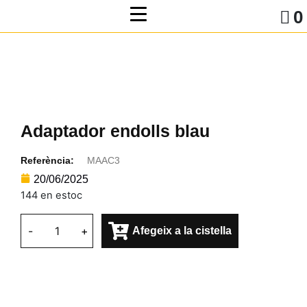
0
Adaptador endolls blau
Referència:
MAAC3
20/06/2025
144 en estoc
-
+
Afegeix a la cistella