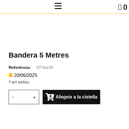
0
Bandera 5 Metres
Referència:
EFVa106
20/06/2025
1 en estoc
-
+
Afegeix a la cistella