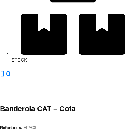
STOCK
0
Banderola CAT – Gota
Referència:
EFAC8