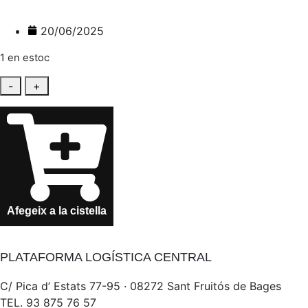
20/06/2025
1 en estoc
quantitat
-
+
de
Banderola
CAT
-
Gota
Afegeix a la cistella
PLATAFORMA LOGÍSTICA CENTRAL
C/ Pica d’ Estats 77-95 · 08272 Sant Fruitós de Bages
TEL. 93 875 76 57