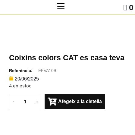
0
Coixins colors CAT es casa teva
Referència:
EFVA109
20/06/2025
4 en estoc
-
+
Afegeix a la cistella