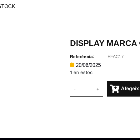
STOCK
DISPLAY MARCA 
Referència:
EFAC17
20/06/2025
1 en estoc
-
+
Afegeix 