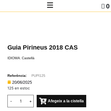
0
Guia Pirineus 2018 CAS
IDIOMA: Castellà
Referència:
PUPI125
20/06/2025
125 en estoc
-
+
Afegeix a la cistella