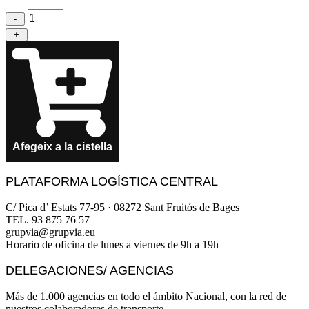
quantitat
-
de
+
Llapis
Negre
CAT
2015
Afegeix a la cistella
PLATAFORMA LOGÍSTICA CENTRAL
C/ Pica d’ Estats 77-95 · 08272 Sant Fruitós de Bages
TEL. 93 875 76 57
grupvia@grupvia.eu
Horario de oficina de lunes a viernes de 9h a 19h
DELEGACIONES/ AGENCIAS
Más de 1.000 agencias en todo el ámbito Nacional, con la red de
nuestros colaboradores de transporte.