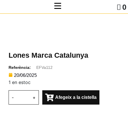
0
Lones Marca Catalunya
Referència:
EFVa112
20/06/2025
1 en estoc
-
+
Afegeix a la cistella