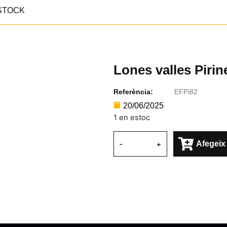
STOCK
Lones valles Pirin
Referència:
EFPi82
20/06/2025
1 en estoc
-
+
Afegeix 