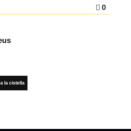
0
eus
a la cistella