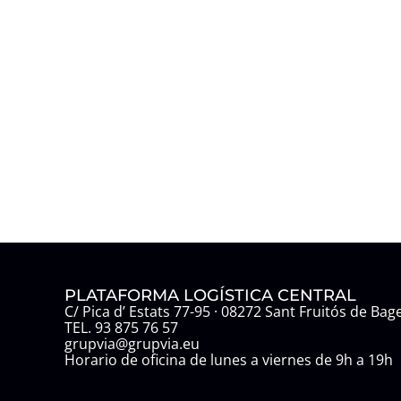
PLATAFORMA LOGÍSTICA CENTRAL
C/ Pica d’ Estats 77-95 · 08272 Sant Fruitós de Bag
TEL. 93 875 76 57
grupvia@grupvia.eu
Horario de oficina de lunes a viernes de 9h a 19h