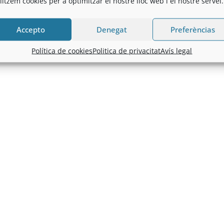
ilitzem cookies per a optimitzar el nostre lloc web i el nostre servei.
Accepto
Denegat
Preferèncias
Política de cookies
Politica de privacitat
Avís legal