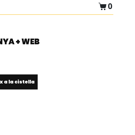
0
YA + WEB
 a la cistella