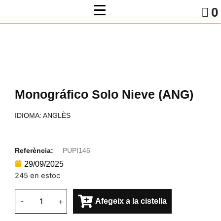
0
Monográfico Solo Nieve (ANG)
IDIOMA: ANGLÈS
Referència:
PUPI146
29/09/2025
245 en estoc
-
+
Afegeix a la cistella