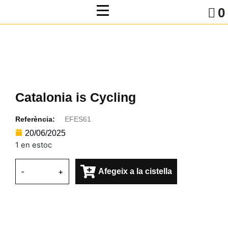
0
Catalonia is Cycling
Referència:
EFES61
20/06/2025
1 en estoc
-
+
Afegeix a la cistella