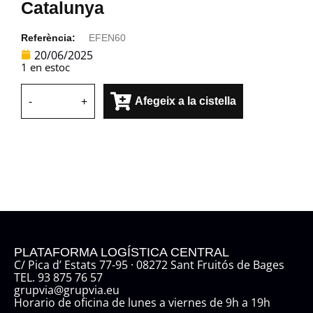
Catalunya
Referència:
EFEN60
20/06/2025
1 en estoc
-
+
Afegeix a la cistella
PLATAFORMA LOGÍSTICA CENTRAL
C/ Pica d’ Estats 77-95 · 08272 Sant Fruitós de Bages
TEL. 93 875 76 57
grupvia@grupvia.eu
Horario de oficina de lunes a viernes de 9h a 19h