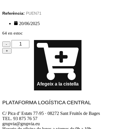
Referència:
PUEN71
20/06/2025
64 en estoc
quantitat
-
de
+
Mapa-
Guia
Experiencies
2019
-
2018
ALE
Afegeix a la cistella
PLATAFORMA LOGÍSTICA CENTRAL
C/ Pica d’ Estats 77-95 · 08272 Sant Fruitós de Bages
TEL. 93 875 76 57
grupvia@grupvia.eu
Horario de oficina de lunes a viernes de 9h a 19h