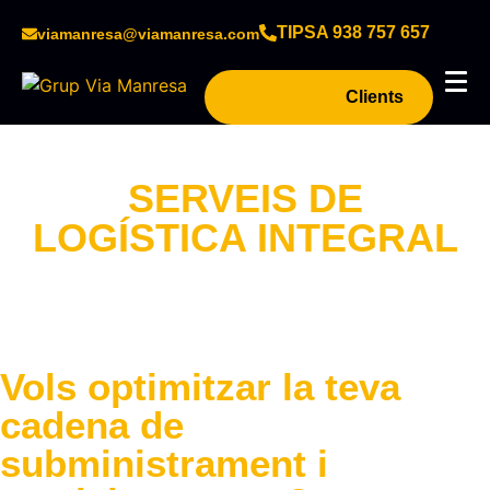
TIPSA 938 757 657
viamanresa@viamanresa.com
Clients
SERVEIS DE
LOGÍSTICA INTEGRAL
Vols optimitzar la teva
cadena de
subministrament i