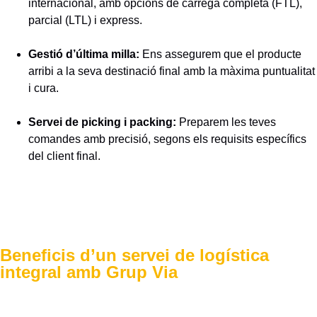
internacional, amb opcions de càrrega completa (FTL),
parcial (LTL) i express.
Gestió d’última milla:
Ens assegurem que el producte
arribi a la seva destinació final amb la màxima puntualitat
i cura.
Servei de picking i packing:
Preparem les teves
comandes amb precisió, segons els requisits específics
del client final.
Beneficis d’un servei de logística
integral amb Grup Via
Millora de l’experiència del client
Eficiència operativa
Visibilitat completa
Flexibilitat