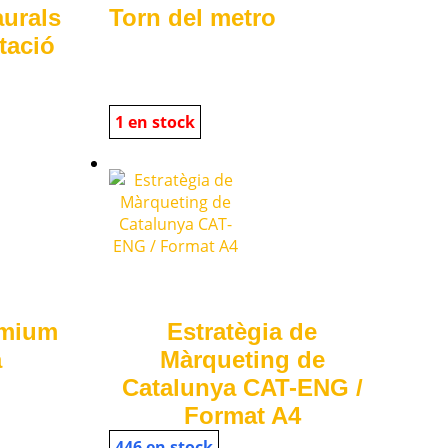
aurals
Torn del metro
tació
1 en stock
emium
Estratègia de
a
Màrqueting de
Catalunya CAT-ENG /
Format A4
446 en stock