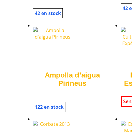
42 e
42 en stock
Ampolla d’aigua
Pirineus
Es
Sen
122 en stock