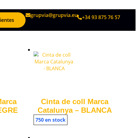
grupvia@grupvia.eu
+34 93 875 76 57
lientes
Marca
Cinta de coll Marca
NEGRE
Catalunya – BLANCA
750 en stock