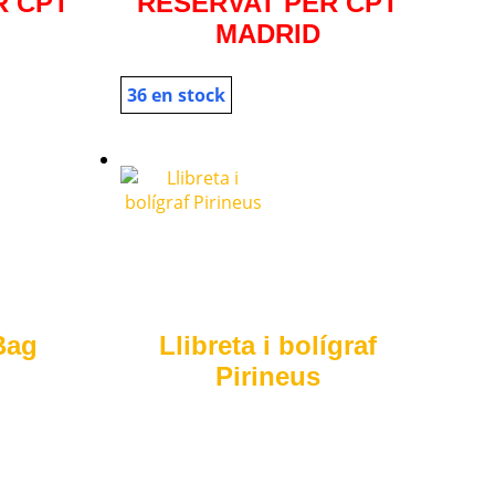
R CPT
RESERVAT PER CPT
MADRID
36 en stock
Bag
Llibreta i bolígraf
Pirineus