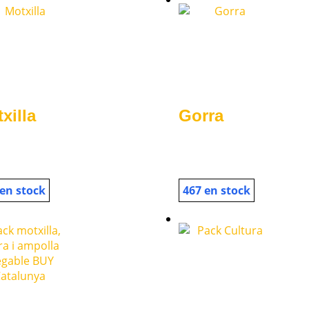
xilla
Gorra
 en stock
467 en stock