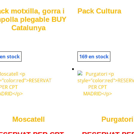
ck motxilla, gorra i
Pack Cultura
polla plegable BUY
Catalunya
 en stock
169 en stock
Moscatell
Purgatori