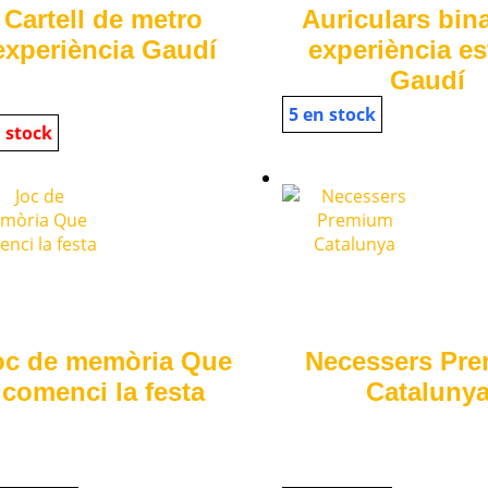
Cartell de metro
Auriculars bin
experiència Gaudí
experiència es
Gaudí
5 en stock
 stock
oc de memòria Que
Necessers Pr
comenci la festa
Cataluny